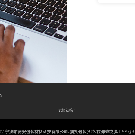
态
友情链接：
by
宁波帕德安包装材料科技有限公司-捆扎包装胶带-拉伸缠绕膜
RSS地