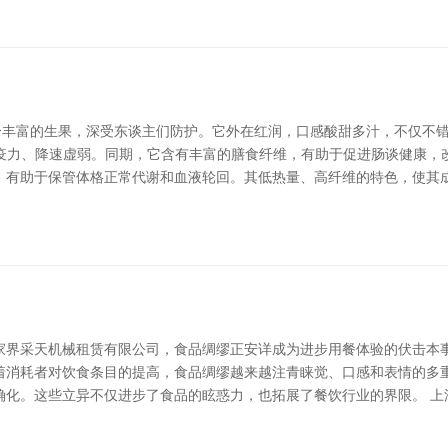
养分丰富的生果，深受东谈主们防护。它外在红润，口感酸甜多汁，不仅不
疫力、降速虚弱。同期，它含有丰富的膳食纤维，有助于促进肠谈健康，
，有助于保管体格正常代谢和血液轮回。其低热量、高纤维的特色，使其
家界采天机械租赁有限公司，食品绸缪正安详成为进步用餐体验的伏击本
着消耗者对饮食条目的提高，食品绸缪越来越注青睐觉、口感和表情的多
确化。这些立异不仅进步了食品的眩惑力，也拓展了餐饮行业的界限。 上