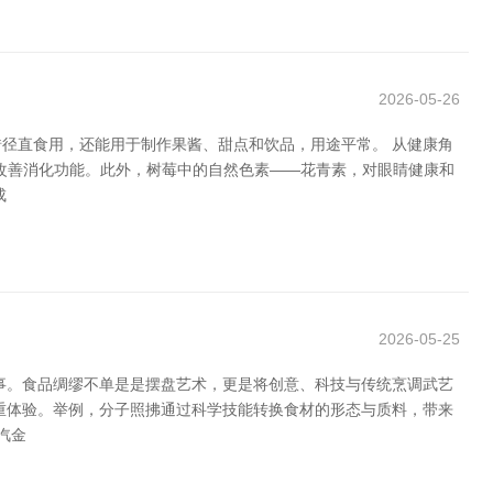
2026-05-26
错径直食用，还能用于制作果酱、甜点和饮品，用途平常。 从健康角
改善消化功能。此外，树莓中的自然色素——花青素，对眼睛健康和
成
2026-05-25
事。食品绸缪不单是是摆盘艺术，更是将创意、科技与传统烹调武艺
重体验。举例，分子照拂通过科学技能转换食材的形态与质料，带来
汽金