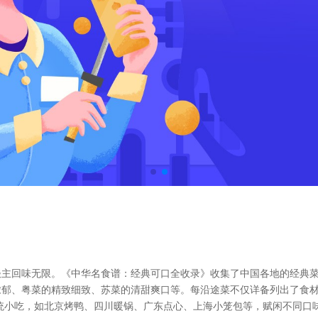
主回味无限。《中华名食谱：经典可口全收录》收集了中国各地的经典菜
浓郁、粤菜的精致细致、苏菜的清甜爽口等。每沿途菜不仅详备列出了食
统小吃，如北京烤鸭、四川暖锅、广东点心、上海小笼包等，赋闲不同口