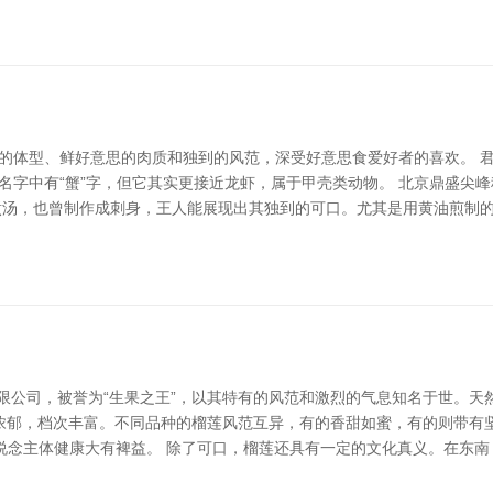
阔的体型、鲜好意思的肉质和独到的风范，深受好意思食爱好者的喜欢。 
名字中有“蟹”字，但它其实更接近龙虾，属于甲壳类动物。 北京鼎盛尖
煮汤，也曾制作成刺身，王人能展现出其独到的可口。尤其是用黄油煎制
有限公司，被誉为“生果之王”，以其特有的风范和激烈的气息知名于世。
浓郁，档次丰富。不同品种的榴莲风范互异，有的香甜如蜜，有的则带有
说念主体健康大有裨益。 除了可口，榴莲还具有一定的文化真义。在东南