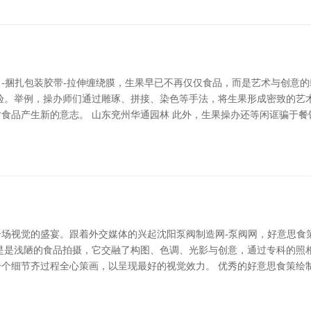
-捆扎包装胶带-拉伸缠绕膜，生果早已不再仅仅食品，而是艺术与创意
验。举例，操办师们通过雕琢、拼接、染色等手法，将生果形成密致的艺
食品产生新的意志。 山东兖州华通园林 此外，生果操办还等闲诓骗于餐
场视觉的盛宴。跟着外交媒体的兴起沈阳泵阀制造网-泵阀网，好意思食
是是浅陋的食品拍摄，它交融了构图、色调、光影与创意，通过专科的照
个细节齐过程全心策画，以呈现最好的视觉效力。 优秀的好意思食策绘