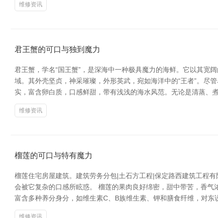
维修资讯
君王蟹的可口与独到魔力
君王蟹，学名“国王蟹”，是深海中一种极具魔力的海鲜。它以其宽
域。其外壳坚贞，神采璀璨，外形英武，宛如海洋中的“王者”。尽管
实，富含卵白质，口感鲜甜，带有浅浅的海水风范。无论是清蒸、
维修资讯
榴莲的可口与特有魔力
榴莲住宅房屋建筑。建筑劳务分包|土石方工程|保定路西建筑工程
会被它复杂的口感所眩惑。 榴莲的果肉良好绵密，甜中带苦，香气
富含多种养分身分，如维生素C、B族维生素、钾和膳食纤维，对东
维修资讯