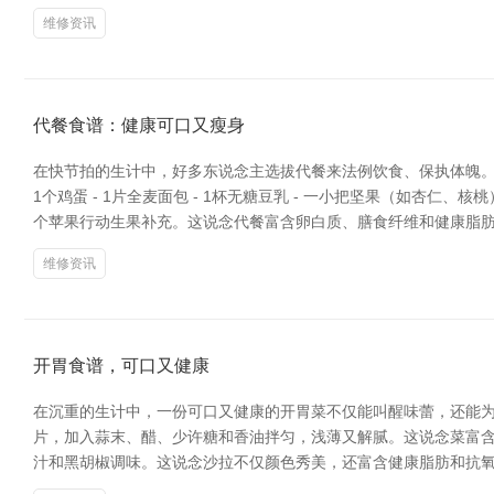
维修资讯
代餐食谱：健康可口又瘦身
在快节拍的生计中，好多东说念主选拔代餐来法例饮食、保执体魄。好
1个鸡蛋 - 1片全麦面包 - 1杯无糖豆乳 - 一小把坚果（如杏仁、
个苹果行动生果补充。这说念代餐富含卵白质、膳食纤维和健康脂
维修资讯
开胃食谱，可口又健康
在沉重的生计中，一份可口又健康的开胃菜不仅能叫醒味蕾，还能为
片，加入蒜末、醋、少许糖和香油拌匀，浅薄又解腻。这说念菜富含维
汁和黑胡椒调味。这说念沙拉不仅颜色秀美，还富含健康脂肪和抗氧化