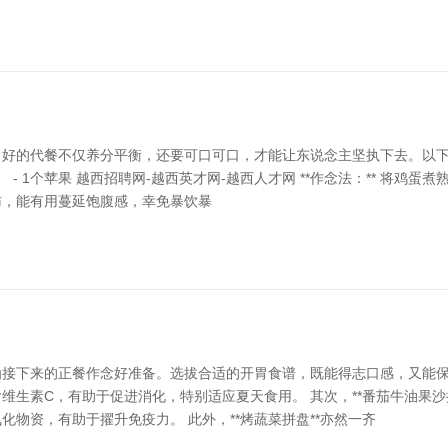
的代餐不仅养分平衡，还要可口可口，才能让东说念主坚执下去。以下是一款
核桃） - 1个苹果 越西招聘网-越西英才网-越西人才网 **作念法：**
肪，能有用蔓延饱腹感，幸免暴饮暴
接下来的正餐作念好准备。选拔合适的开胃食谱，既能得志口感，又能保证养
生素C，有助于促进消化，特别适应夏天食用。 其次，**番茄牛油果沙
物资，有助于擢升免疫力。 此外，**烤蔬菜拼盘**亦然一齐