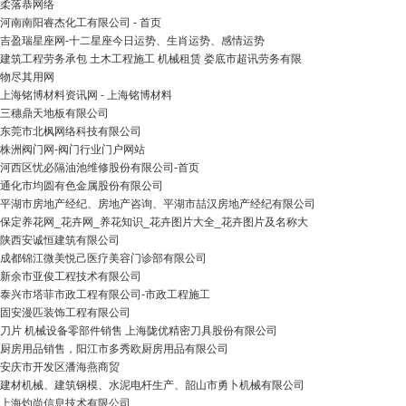
柔落恭网络
河南南阳睿杰化工有限公司 - 首页
吉盈瑞星座网-十二星座今日运势、生肖运势、感情运势
建筑工程劳务承包 土木工程施工 机械租赁 娄底市超讯劳务有限
物尽其用网
上海铭博材料资讯网 - 上海铭博材料
三穗鼎天地板有限公司
东莞市北枫网络科技有限公司
株洲阀门网-阀门行业门户网站
河西区忧必隔油池维修股份有限公司-首页
通化市均圆有色金属股份有限公司
平湖市房地产经纪、房地产咨询、平湖市喆汉房地产经纪有限公司
保定养花网_花卉网_养花知识_花卉图片大全_花卉图片及名称大
陕西安诚恒建筑有限公司
成都锦江微美悦己医疗美容门诊部有限公司
新余市亚俊工程技术有限公司
泰兴市塔菲市政工程有限公司-市政工程施工
固安漫匹装饰工程有限公司
刀片 机械设备零部件销售 上海陇优精密刀具股份有限公司
厨房用品销售，阳江市多秀欧厨房用品有限公司
安庆市开发区潘海燕商贸
建材机械、建筑钢模、水泥电杆生产、韶山市勇卜机械有限公司
上海灼尚信息技术有限公司