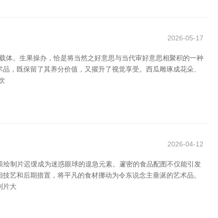
2026-05-17
的载体。生果操办，恰是将当然之好意思与当代审好意思相聚积的一种
术品，既保留了其养分价值，又擢升了视觉享受。西瓜雕琢成花朵、
饮
2026-04-12
策绘制片迟缓成为迷惑眼球的遑急元素。邃密的食品配图不仅能引发
相技艺和后期措置，将平凡的食材挪动为令东说念主垂涎的艺术品。
制片大