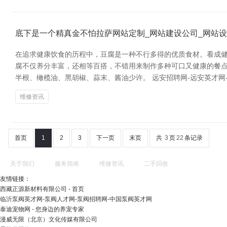
底下是一个精真金不怕拉萨网站定制_网站建设公司_网站设
在追求健康饮食的历程中，豆腐是一种不行多得的优质食材。看成健
腐不仅养分丰富，还相等百搭，不错用来制作多种可口又健康的餐点。
半根、橄榄油、黑胡椒、蒜末、酱油少许。 远安招聘网-远安英才网
维修资讯
首页
1
2
3
下一页
末页
共
3
页
22
条记录
关于我们
服务指南
维修资讯
二手回收
友情链接：
西藏正源新材料有限公司 - 首页
临沂泵阀英才网-泵阀人才网-泵阀招聘网-中国泵阀英才网
泰迪宠物网 - 您身边的养宠专家
漫威无限（北京）文化传媒有限公司