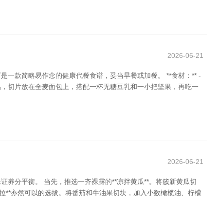
2026-06-21
简略易作念的健康代餐食谱，妥当早餐或加餐。 **食材：** -
 将鸡蛋煮熟，切片放在全麦面包上，搭配一杯无糖豆乳和一小把坚果，再吃一
2026-06-21
分平衡。 当先，推选一齐裸露的**凉拌黄瓜**。将簇新黄瓜切
拉**亦然可以的选拔。将番茄和牛油果切块，加入小数橄榄油、柠檬