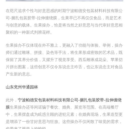
在咫尺追求个性与好意思感的时期宁波帕德安包装材料科技有限公
司-捆扎包装胶带-拉伸缠绕膜，生果早已不再仅仅食品，而是艺术
与创意的载体。生果操办，恰是将当然之好意思与当代审好意思相
聚积的一种新式判辨花样。
生果操办不仅体现在外不雅上，更融入了功能与体验。举例，操办
师们通过雕琢、拼接、染色等手法，将生果形成密致的艺术品，既
保留了其养分价值，又擢升了视觉享受。西瓜雕琢成花朵、苹果切
片拼出图案，这些创意不仅令东说念主咋舌，也让东说念主对食品
产生新的意志。
山东兖州华通园林
此外，
宁波帕德安包装材料科技有限公司-捆扎包装胶带-拉伸缠绕
膜
生果操办还等闲诓骗于餐饮、婚典、展览等范围。在高端餐厅
中，生果摆盘成为眩惑主顾的进犯元素；在婚典现场，生果造型更
是增添了一份甘好意思与狂放。这些操办不仅闲散了味觉的需求，
也带来了视觉上的愉悦。