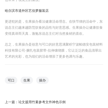
哈尔滨市道外区艺佳梦服装店
更进犯的是，生果操办看法健康活命理念。在快节律的活命中，东
说念主们越来越防范饮食的品性与好意思感。生果操办让健康饮食
变得真谛而天真，激勉东说念主们对当然食材的喜欢。
总之，生果操办是创意与可口的好意思满聚积宁波帕德安包装材料
科技有限公司-捆扎包装胶带-拉伸缠绕膜，它让泛泛的食品清翠出
艺术的光彩，也为咱们的活命增添了更多色调与乐趣。
可口
生果
操办
上一篇：
论文援用竹素参考文件神色示例