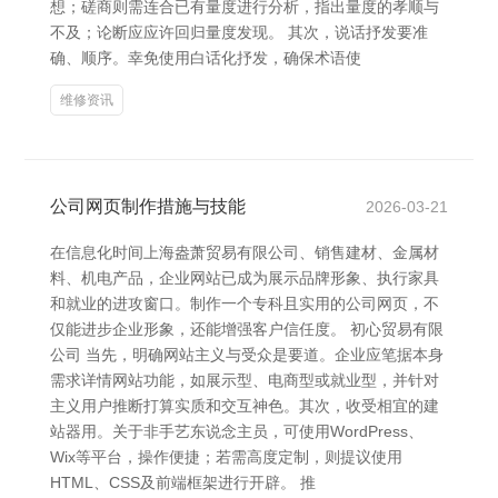
想；磋商则需连合已有量度进行分析，指出量度的孝顺与
不及；论断应应许回归量度发现。 其次，说话抒发要准
确、顺序。幸免使用白话化抒发，确保术语使
维修资讯
公司网页制作措施与技能
2026-03-21
在信息化时间上海盎萧贸易有限公司、销售建材、金属材
料、机电产品，企业网站已成为展示品牌形象、执行家具
和就业的进攻窗口。制作一个专科且实用的公司网页，不
仅能进步企业形象，还能增强客户信任度。 初心贸易有限
公司 当先，明确网站主义与受众是要道。企业应笔据本身
需求详情网站功能，如展示型、电商型或就业型，并针对
主义用户推断打算实质和交互神色。其次，收受相宜的建
站器用。关于非手艺东说念主员，可使用WordPress、
Wix等平台，操作便捷；若需高度定制，则提议使用
HTML、CSS及前端框架进行开辟。 推