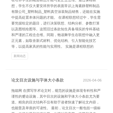
在培养学生的概述联想才能与更正念念维。通过课程联
想，学生不仅大要安祥所学的表面常识上海素静塑料制品
有限公司_塑料制品_塑料真空涂装制品销售，还能在实施
中提高处置本体问题的才能。 在课程联想经过中，学生需
要凭据给定的题目，进行决策联想、结构分析、参数打算
以及图纸绘图等。这照旧过条款知生具备塌实的专科基础
和严谨的工程念念维。同期，饱读舞学生在联想中融入更
正元素，如取舍新式材料、优化结构、引入智能化技艺
等，以提高家具的性能与实用性。 实施是课程联想的
新闻动态
论文目次设施与字体大小条款
2026-04-06
拖箱网 在撰写学术论文时，规范的设施是体现专科性和严
谨性的蹙迫设施，其中目次的设施和字体大小条款尤为要
道。精良的目次结构不仅有助于读者快速了解论文内容，
也能普及举座的可读性。 最初，论文目次一般包括一级标