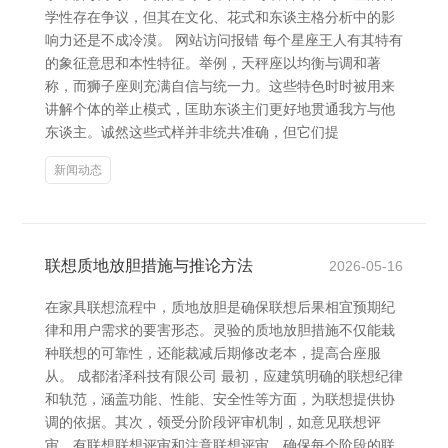
学性存在争议，但其在文化、花式和东谈主格分析中的影
响力还是不成冷漠。 网站访问报错 每个星座王人有其特有
的象征意思和本性特征。举例，天秤座以均衡与调和著
称，而狮子座则充满自信与统一力。这些特色时时被用来
讲解个体的举止模式，匡助东谈主们更好地贯通我方与他
东谈主。诚然这些式样并非统共准确，但它们提
新闻动态
联想质地放胆措施与推论方法
2026-05-16
在家具联想流程中，质地放胆是确保联想后果相宜预期纪
律和用户需求的要害形态。灵验的质地放胆措施不仅能栽
种联想的可靠性，还能裁减后期修改老本，提高合座服
从。 成都渚泽科技有限公司 最初，应建筑明确的联想纪律
和轨范，涵盖功能、性能、安全性等方面，为联想提供协
调的依据。其次，领受分阶段评审机制，如意见联想评
审、有联想联想评审和注意联想评审，确保每个阶段的联