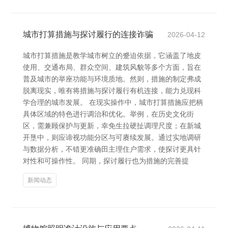
城市打算措施与探讨履行的连接诈骗
2026-04-12
城市打算措施是教学城市树立的蹙迫依据，它涵盖了地皮
使用、交通布局、群众空间、建筑风貌等多个方面，旨在
普及城市的举座功能与环境质地。然则，措施的制定弗成
脱离现实，唯有将措施与探讨履行有机连接，能力兑现科
学合理的城市发展。 在现实操作中，城市打算措施应把柄
具体区域的特色进行调治和优化。举例，在历史文化街
区，需兼顾保护与更新，幸免生拉硬扯调理尺度；在新城
开垦中，则应谛视功能分区与可赓续发展。通过实地调研
与数据分析，不错更准确田主理住户需求，使探讨更具针
对性和可操作性。 同期，探讨履行也为措施的完善提
新闻动态