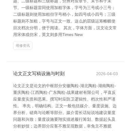
题、二级标题和三级标题，分辨对应章节、末节和子末
节。一级标题雷同使用加粗字体，字号为三号或小三号；
二级标题则使用加粗但字号稍小，如四号或小四号；三级
标题则不加粗，字号与正文一致。这么的层级运筹帷幄使
目次档次分明，便于阅读。 其次，字体方面，汉文论文常
用宋体或仿宋，英文则多用Times New
维修资讯
论文正文写稿设施与时刻
2026-04-03
论文正文是论文的中枢部分安徽陶粒-湖北陶粒-湖南陶粒-
重庆陶粒-江西陶粒-广东陶粒-战果建材有限公司，平直反
应量度实质和恶果。撰写时应防卫逻辑性、档次性和严谨
性。 率先，明确结构。正文一般包括媒介、量度设施、边
界分析、磋商与论断等部分。媒介需长话短说地建议量度
问题和兴致；量度设施要翔实描述履行筹划、数据起头及
分析妙技；边界部分应客不雅呈现数据，幸免主不雅臆