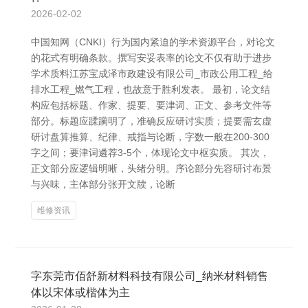
2026-02-02
中国知网（CNKI）行为国内紧迫的学术资源平台，对论文
的花式有明确条款。撰写安妥表率的论文不仅有助于进步
学术质料江苏宝成泽市政建设有限公司_市政公用工程_给
排水工程_燃气工程，也故意于胜利发表。 最初，论文结
构应包括标题、作家、提要、要津词、正文、参考文件等
部分。标题应蹂躏明了，准确反应研讨实质；提要需玄虚
研讨盘算推算、纪律、戒指与论断，字数一般在200-300
字之间；要津词遴荐3-5个，体现论文中枢实质。 其次，
正文部分应逻辑明晰，头绪分明。序论部分先容研讨布景
与兴味，主体部分张开文牍，论断
维修资讯
字东莞市佰舒新材料科技有限公司_纳米材料销售
体以宋体或楷体为主