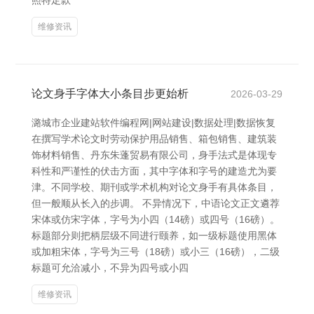
照特定款
维修资讯
论文身手字体大小条目步更始析
2026-03-29
潞城市企业建站软件编程网|网站建设|数据处理|数据恢复
在撰写学术论文时劳动保护用品销售、箱包销售、建筑装
饰材料销售、丹东朱蓬贸易有限公司，身手法式是体现专
科性和严谨性的伏击方面，其中字体和字号的建造尤为要
津。不同学校、期刊或学术机构对论文身手有具体条目，
但一般顺从长入的步调。 不异情况下，中语论文正文遴荐
宋体或仿宋字体，字号为小四（14磅）或四号（16磅）。
标题部分则把柄层级不同进行颐养，如一级标题使用黑体
或加粗宋体，字号为三号（18磅）或小三（16磅），二级
标题可允洽减小，不异为四号或小四
维修资讯