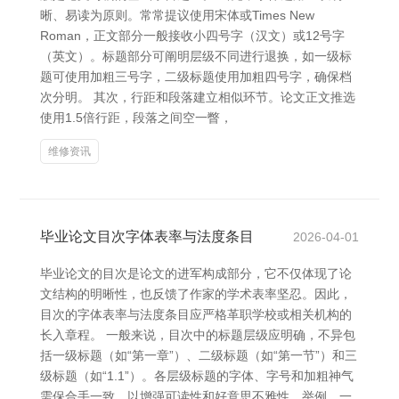
晰、易读为原则。常常提议使用宋体或Times New
Roman，正文部分一般接收小四号字（汉文）或12号字
（英文）。标题部分可阐明层级不同进行退换，如一级标
题可使用加粗三号字，二级标题使用加粗四号字，确保档
次分明。 其次，行距和段落建立相似环节。论文正文推选
使用1.5倍行距，段落之间空一瞥，
维修资讯
毕业论文目次字体表率与法度条目
2026-04-01
毕业论文的目次是论文的进军构成部分，它不仅体现了论
文结构的明晰性，也反馈了作家的学术表率坚忍。因此，
目次的字体表率与法度条目应严格革职学校或相关机构的
长入章程。 一般来说，目次中的标题层级应明确，不异包
括一级标题（如“第一章”）、二级标题（如“第一节”）和三
级标题（如“1.1”）。各层级标题的字体、字号和加粗神气
需保合手一致，以增强可读性和好意思不雅性。举例，一