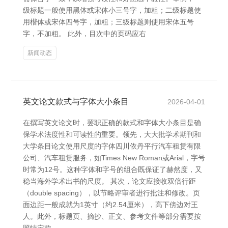
级标题一般使用黑体或宋体小三号字，加粗；二级标题使
用楷体或宋体四号字，加粗；三级标题则使用宋体五号
字，不加粗。 此外，目次中的页码应右
新闻动态
英文论文款式与字体大小条目
2026-04-01
在撰写英文论文时，罢职正确的款式和字体大小条目是确
保学术法度性和可读性的重要。领先，大大批学术期刊和
大学条目论文使用尺度的字体四川依丹平行汽车租赁有限
公司、汽车租赁服务，如Times New Roman或Arial，字号
时常为12号。这种字体和字号的组合既保证了赫然度，又
稳当海外学术出书的尺度。 其次，论文应接收双倍行距
（double spacing），以节略评审者进行批注和修改。页
面边距一般成就为1英寸（约2.54厘米），高下傍边对王
人。此外，标题页、摘抄、正文、参考文件等部分需要按