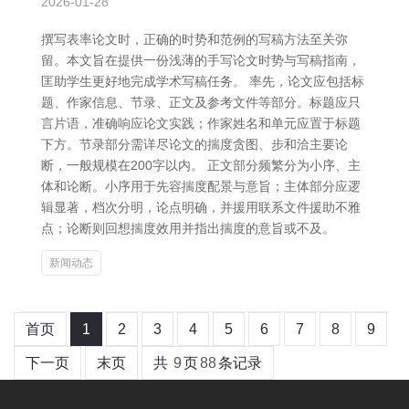
2026-01-28
撰写表率论文时，正确的时势和范例的写稿方法至关弥
留。本文旨在提供一份浅薄的手写论文时势与写稿指南，
匡助学生更好地完成学术写稿任务。 率先，论文应包括标
题、作家信息、节录、正文及参考文件等部分。标题应只
言片语，准确响应论文实践；作家姓名和单元应置于标题
下方。节录部分需详尽论文的揣度贪图、步和洽主要论
断，一般规模在200字以内。 正文部分频繁分为小序、主
体和论断。小序用于先容揣度配景与意旨；主体部分应逻
辑显著，档次分明，论点明确，并援用联系文件援助不雅
点；论断则回想揣度效用并指出揣度的意旨或不及。
新闻动态
首页
1
2
3
4
5
6
7
8
9
下一页
末页
共
9
页
88
条记录