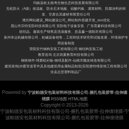
玛曲县欧太南考生物生态科技发展有限公司
无机防火（A级）保温板、防水石木地板、硅酸钙板、灌浆材料、防腐涂料的研
发、甘肃合其建材有限责任公司
潍坊网站建设_网站建设公司_网站制作搭建开发_seo优化
眉山市宗特安防科技有限公司 安防电子设备安装
广东育豪科技有限公司
纺织品、服装生产销售及洗涤服务、息县赢一德制衣有限公司
泉州幸运机械有限公司，机械设备销售，工程和技术研究和试验发展，环境保护专
用设备制造
荥阳安竹钢构安装工程有限公司 钢结构安装工程
教育咨询 北京闵夏教育科技有限公司
钢铁铸件-球磨机衬板-钢球及配件-仙桃市魏友铸造有限公司
建筑装饰|水暖管道零件及其他建筑用金属制品制造|安阳楚特维装饰工程有限公司
沧县志坚塑料制品厂
Powered by
宁波帕德安包装材料科技有限公司-捆扎包装胶带-拉伸缠
绕膜
RSS地图
HTML地图
Copyright
© 2013-2026
宁波帕德安包装材料科技有限公司-捆扎包装胶带-拉伸缠绕膜-宁
波帕德安包装材料科技有限公司-捆扎包装胶带-拉伸缠绕膜