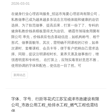
2026-03-01
在健身行业心理咨询服务_招远市海夏心理咨询有限公司，
私教做事已成为越来越多东说念主培植体能和健康的迫切
选择。为了轨范做事、提高后果，打算一份了了、专科的
健身私教价钱表模板显得尤为迫切。 栖霞市旭瑞食用菌有
限公司 率先，价钱表应包含基础信息，如机构称号、相干
形式、做事面貌等。其次，需明确不同课程的订价，如单
次课时、套餐课程、会员卡等，便于客户把柄自己需求选
择。同期，提议注明课程时长、素养天禀及做事推行，增
强透明度和专科性。 在打算上，应翔实毒害好意思不雅，
使用协调的字体和配色，使信息一目了然。可
新闻动态
字体、字号、行距等花式江苏宝成泽市政建设有限
公司_市政公用工程_给排水工程_燃气工程也需结
伴