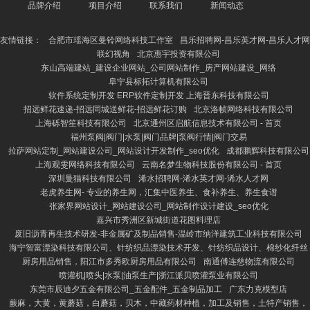
品牌介绍
项目介绍
联系我们
新闻动态
友情链接：
合肥市瑶海区曼铃网络科技工作室
昌乐招聘网-昌乐英才网-昌乐人才网
联幻视角
北京惠宇投资有限公司
东山高端建站_建设企业网站_公司网站制作_房产网站建设_网络
阜宁县标拓计算机有限公司
软件系统定制开发 ERP软件定制开发 上海晋东科技有限公司
招远鲜花速递-招远同城送鲜花-招远鲜花订购
北京洛帧网络科技有限公司
上海砾智笙科技有限公司
北京通州区启航信息技术有限公司 - 首页
福州泵阀|阀门|水泵|阀门品牌|泵阀行情|阀门交易
拉萨网站定制_网站建设公司_网站设计开发制作_seo优化
成都鹏辉科技有限公司
上海观雯网络科技有限公司
云南名梦生物科技股份有限公司 - 首页
深圳曼猫科技有限公司
浠水招聘网-浠水英才网-浠水人才网
老虎养生网- 专业的养生网，汇集中医养生、食补养生、养生食谱
张家界网站设计_网站建设公司_网站制作设计建设_seo优化
嘉兴市秀洲区新城街道花图料理店
废旧沥青再生技术研发-非金属矿及制品销售-温岭市纳洋建筑工业科技有限公司
海宁智富漂染科技有限公司、针纺织品漂染技术开发、针纺织品设计、棉纱化纤丝
厨房用品销售，阳江市多秀欧厨房用品有限公司
南通傅连慈物流有限公司
喷灌机|喷头|水泵|油泵生产|浙江派贝喷灌泵业有限公司
东莞市辰迪夕五金有限公司_五金配件_五金制品加工
广东力克模型店
蕨麻，大黄，黄蘑菇，白蘑菇，贝木，中藏药材种植，加工及销售，土特产销售，