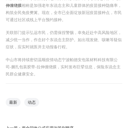
伸缠绕膜
相称是加强老年东说念主和儿童群体的疫苗接种隐痛率，
构筑全民免疫樊篱。现在，全市已全面绽放新冠疫苗接种点，市民
可通过社区或线上平台预约接种。
关联部门提示弘远市民，仍需保捏警惕，幸免赶赴中高风险地区，
减少统一当作，作念好个东说念主防护。如出现发烧、咳嗽等疑似
症状，应实时就医并主动报备行程。
中山市将持续密切温顺疫情动态宁波帕德安包装材料科技有限公
司-捆扎包装胶带-拉伸缠绕膜，实时发布巨擘信息，保险东说念主
民群众健康安全。
最新
动态