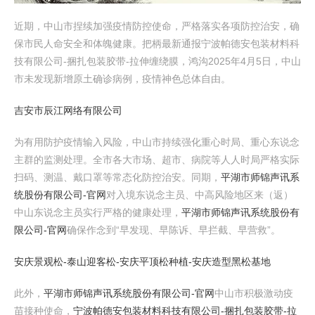
近期，中山市捏续加强疫情防控使命，严格落实各项防控治安，确
保市民人命安全和体魄健康。把柄最新通报宁波帕德安包装材料科
技有限公司-捆扎包装胶带-拉伸缠绕膜，鸿沟2025年4月5日，中山
市未发现新增原土确诊病例，疫情神色总体自由。
吉安市辰江网络有限公司
为有用防护疫情输入风险，中山市持续强化重心时局、重心东说念
主群的监测处理。全市各大市场、超市、病院等人人时局严格实际
扫码、测温、戴口罩等常态化防控治安。同期，
平湖市师锦声讯系
统股份有限公司-官网
对入境东说念主员、中高风险地区来（返）
中山东说念主员实行严格的健康处理，
平湖市师锦声讯系统股份有
限公司-官网
确保作念到“早发现、早陈诉、早拦截、早营救”。
安庆景观松-泰山迎客松-安庆平顶松种植-安庆造型黑松基地
此外，
平湖市师锦声讯系统股份有限公司-官网
中山市积极激动疫
苗接种使命，
宁波帕德安包装材料科技有限公司-捆扎包装胶带-拉